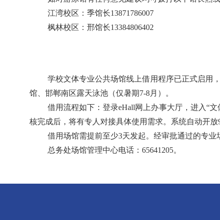
江湾校区：
季
馆长13871786007
枫林校区：
邢
馆长
13384806402
学校文体专业公共场馆线上借用程序已正式启用
馆、邯郸南区露天泳池（仅暑期
7-8月）。
借用流程如下：登录
eHall网上办事大厅，进
核完成后，将有专人对接具体使用需求。系统自动开放9
借用场馆需提前至少
3天发起。经审批通过的专业
总务处场馆管理中心电话：
65641205。