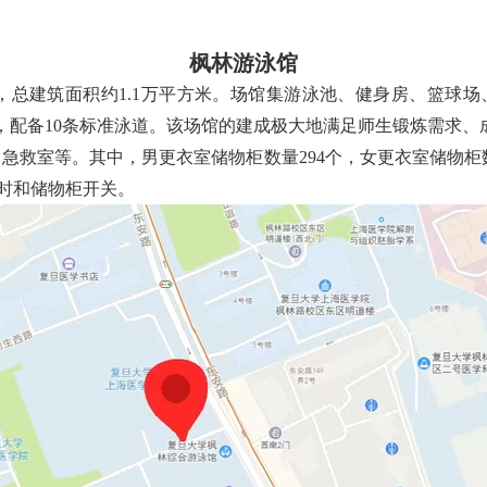
枫林游泳馆
，总建筑面积约
1.1万平方米。场馆集游泳池、健身房、篮球
1.9米，配备10条标准泳道。该场馆的建成极大地满足师生锻炼需
、急救室等。其中，男更衣室储物柜数量
294个，女更衣室储物柜
时和储物柜开关。