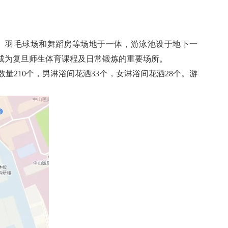
场、羽毛球场和舞蹈房等场地于一体，游泳池设于地下一
求、成为复旦师生体育课程及日常锻炼的重要场所。
数量210个，男淋浴间花洒33个，女淋浴间花洒28个。游