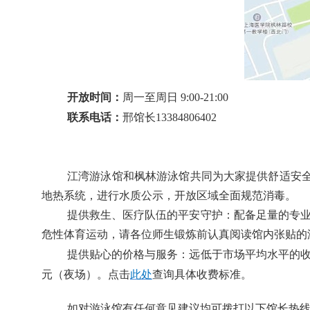
开放时间：
周一至周日
9:00-21:00
联系电话
：
邢
馆长
13384806402
江湾游泳馆和枫林游泳馆共同为大家提供舒适安
地热系统
，
进行
水质公示
，
开放区域全面规范消毒
。
提供
救生、医疗队伍的平安守护：配备足量的专
危性体育运动，请各位师生锻炼前认真阅读馆内张贴的
提供
贴心的价格与服务：远低于市场平均水平的
元（夜场）。点击
此处
查询具体收费标准。
如对游泳馆有任何意见建议均可拨打以下馆长热