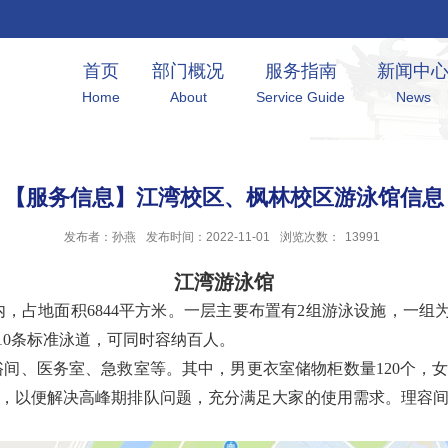
首页
部门概况
服务指南
新闻中
Home
About
Service Guide
News
【服务信息】江湾校区、枫林校区游泳馆信息
发布者：孙燕
发布时间：2022-11-01
浏览次数：
13991
江湾游泳馆
内，占地面积
6844平方米。一层主要布置有2组游泳设施，一组为
，配备10条标准泳道，可同时容纳百人。
浴间、医务室、急救室等。其中，男更衣室储物柜数量
120个，
级，以便解决高峰期排队问题，充分满足大家的使用需求。理容