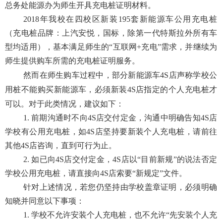
总务处能源办为师生开具充电桩证明材料。
2018年我校在四校区新装195套新能源车公用充电桩
（充电桩品牌：上汽安悦，国标，除第一代特斯拉外所有车
型均适用），基本满足师生的“互联网+充电”需求，并继续为
师生提供购车所需的充电桩证明服务。
然而在师生购车过程中，部分新能源车
4S店声称学校公
用桩不能购买新能源车，必须新装4S店指定的个人充电桩才
可以。对于此类情况，建议如下：
1. 前期沟通时不向4S店交付定金，沟通中明确告知4S店
学校有公用充电桩，如4S店坚持要新装个人充电桩，请前往
其他4S店咨询，直到可行为止。
2. 如已向4S店交付定金，4S店以“目前新规”的说法否定
学校公用充电桩，请直接向4S店索要“新规定”文件。
针对上述情况，若您仍坚持由学校盖章证明，必须明确
知晓并同意以下事项：
1. 学校不允许安装个人充电桩，也不允许“先安装个人充